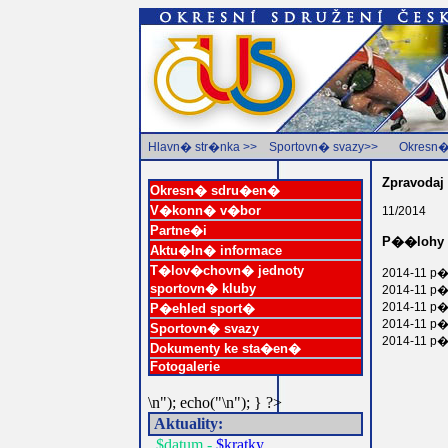
Hlavn� str�nka >>
Sportovn� svazy>>
Okresn�
Zpravodaj
Okresn� sdru�en�
V�konn� v�bor
11/2014
Partne�i
P��lohy
Aktu�ln� informace
T�lov�chovn� jednoty
2014-11 p�
sportovn� kluby
2014-11 p�.
2014-11 p�.
P�ehled sport�
2014-11 p�
Sportovn� svazy
2014-11 p�.
Dokumenty ke sta�en�
Fotogalerie
\n"); echo("\n"); } ?>
Aktuality:
$datum -
$kratky...